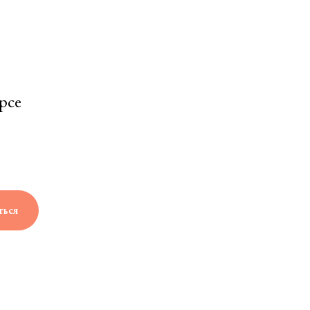
рсе
ться