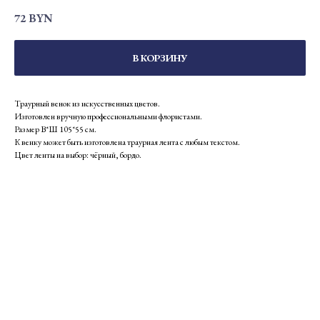
72
BYN
В КОРЗИНУ
Траурный венок из искусственных цветов.
Изготовлен вручную профессиональными флористами.
Размер В*Ш 105*55 см.
К венку может быть изготовлена траурная лента с любым текстом.
Цвет ленты на выбор: чёрный, бордо.