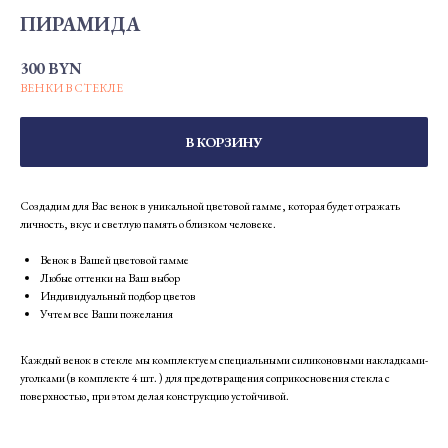
ПИРАМИДА
300
BYN
ВЕНКИ В СТЕКЛЕ
В КОРЗИНУ
Создадим для Вас венок в уникальной цветовой гамме, которая будет отражать
личность, вкус и светлую память о близком человеке.
Венок в Вашей цветовой гамме
Любые оттенки на Ваш выбор
Индивидуальный подбор цветов
Учтем все Ваши пожелания
Каждый венок в стекле мы комплектуем специальными силиконовыми накладками-
уголками (в комплекте 4 шт. ) для предотвращения соприкосновения стекла с
поверхностью, при этом делая конструкцию устойчивой.