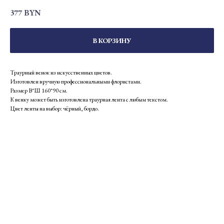
377
BYN
В КОРЗИНУ
Траурный венок из искусственных цветов.
Изготовлен вручную профессиональными флористами.
Размер В*Ш 160*90 см.
К венку может быть изготовлена траурная лента с любым текстом.
Цвет ленты на выбор: чёрный, бордо.