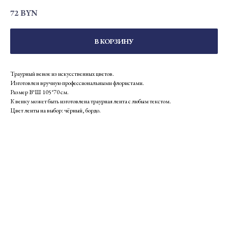
72
BYN
В КОРЗИНУ
Траурный венок из искусственных цветов.
Изготовлен вручную профессиональными флористами.
Размер В*Ш 105*70 см.
К венку может быть изготовлена траурная лента с любым текстом.
Цвет ленты на выбор: чёрный, бордо.