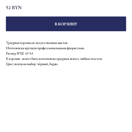
52
BYN
В КОРЗИНУ
Траурная корзина из искусственных цветов.
Изготовлена вручную профессиональными флористами.
Размер В*Ш 65*45
К корзине может быть изготовлена траурная лента с любым текстом.
Цвет ленты на выбор: чёрный, бордо.